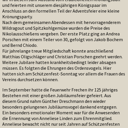
und feierten mit unserem diesjährigen Königspaar im
Anschluss an den formellen Teil der Adventsfeier eine kleine
Krönungsparty.
Nach dem gemeinsamen Abendessen mit hervorragenderem
Wildragout und Spitzkohlgemüse wurden die Preise des
Nikolausschießens vergeben. Der erste Platz ging an Andrea
Porschen mit einem Teiler von 30, gefolgt von Jakob Bochem
und Bernd Chiodo.
Für jahrelange treue Mitgliedschaft konnte anschließend
Matthias Oligschläger und Christian Porschen geehrt werden.
Weitere Jubilare hatten krankheitsbedingt leider absagen
müssen. Es folgten die Ehrungen des Ordensvogels. Hier
hatten sich am Schützenfest-Sonntag vor allem die Frauen des
Vereins durchsetzen können.
Im September hatte die Feuerwehr Frechen ihr 125 jähriges
Bestehen mit einer großen Jubiläumsfeier gefeiert. Aus
diesem Grund nahm Günther Dreschmann den wieder
besonders gelungenen Jubiläumsvogel dankend entgegen.
Ein besonders emotionaler Moment war für die Anwesenden
die Ernennung von Anneliese Linden zum Ehrenmitglied.
Anneliese bewacht nicht nur seit Jahren auf Schützenfesten