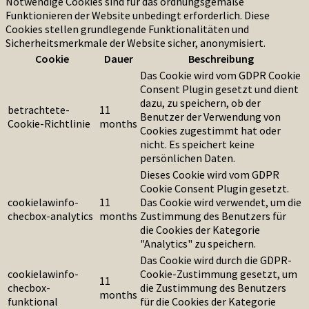
Notwendige Cookies sind für das ordnungsgemäße
Funktionieren der Website unbedingt erforderlich. Diese
Cookies stellen grundlegende Funktionalitäten und
Sicherheitsmerkmale der Website sicher, anonymisiert.
Cookie
Dauer
Beschreibung
Das Cookie wird vom GDPR Cookie
Consent Plugin gesetzt und dient
dazu, zu speichern, ob der
betrachtete-
11
Benutzer der Verwendung von
Cookie-Richtlinie
months
Cookies zugestimmt hat oder
nicht. Es speichert keine
persönlichen Daten.
Dieses Cookie wird vom GDPR
Cookie Consent Plugin gesetzt.
cookielawinfo-
11
Das Cookie wird verwendet, um die
checbox-analytics
months
Zustimmung des Benutzers für
die Cookies der Kategorie
"Analytics" zu speichern.
Das Cookie wird durch die GDPR-
cookielawinfo-
Cookie-Zustimmung gesetzt, um
11
checbox-
die Zustimmung des Benutzers
months
funktional
für die Cookies der Kategorie