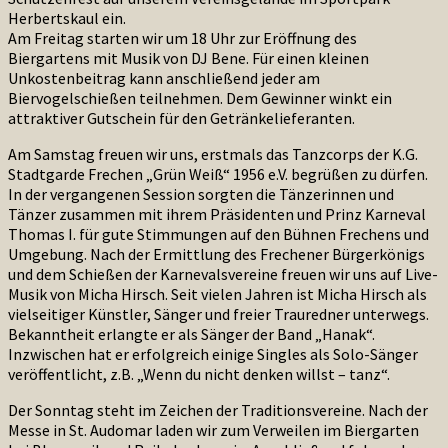
Herbertskaul ein.
Am Freitag starten wir um 18 Uhr zur Eröffnung des
Biergartens mit Musik von DJ Bene. Für einen kleinen
Unkostenbeitrag kann anschließend jeder am
Biervogelschießen teilnehmen. Dem Gewinner winkt ein
attraktiver Gutschein für den Getränkelieferanten.
Am Samstag freuen wir uns, erstmals das Tanzcorps der K.G.
Stadtgarde Frechen „Grün Weiß“ 1956 e.V. begrüßen zu dürfen.
In der vergangenen Session sorgten die Tänzerinnen und
Tänzer zusammen mit ihrem Präsidenten und Prinz Karneval
Thomas I. für gute Stimmungen auf den Bühnen Frechens und
Umgebung. Nach der Ermittlung des Frechener Bürgerkönigs
und dem Schießen der Karnevalsvereine freuen wir uns auf Live-
Musik von Micha Hirsch. Seit vielen Jahren ist Micha Hirsch als
vielseitiger Künstler, Sänger und freier Trauredner unterwegs.
Bekanntheit erlangte er als Sänger der Band „Hanak“.
Inzwischen hat er erfolgreich einige Singles als Solo-Sänger
veröffentlicht, z.B. „Wenn du nicht denken willst – tanz“.
Der Sonntag steht im Zeichen der Traditionsvereine. Nach der
Messe in St. Audomar laden wir zum Verweilen im Biergarten