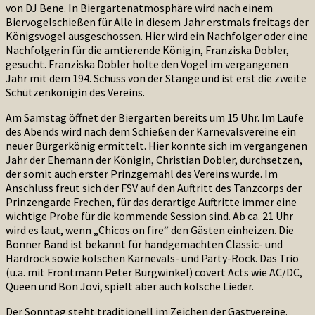
von DJ Bene. In Biergartenatmosphäre wird nach einem
Biervogelschießen für Alle in diesem Jahr erstmals freitags der
Königsvogel ausgeschossen. Hier wird ein Nachfolger oder eine
Nachfolgerin für die amtierende Königin, Franziska Dobler,
gesucht. Franziska Dobler holte den Vogel im vergangenen
Jahr mit dem 194. Schuss von der Stange und ist erst die zweite
Schützenkönigin des Vereins.
Am Samstag öffnet der Biergarten bereits um 15 Uhr. Im Laufe
des Abends wird nach dem Schießen der Karnevalsvereine ein
neuer Bürgerkönig ermittelt. Hier konnte sich im vergangenen
Jahr der Ehemann der Königin, Christian Dobler, durchsetzen,
der somit auch erster Prinzgemahl des Vereins wurde. Im
Anschluss freut sich der FSV auf den Auftritt des Tanzcorps der
Prinzengarde Frechen, für das derartige Auftritte immer eine
wichtige Probe für die kommende Session sind. Ab ca. 21 Uhr
wird es laut, wenn „Chicos on fire“ den Gästen einheizen. Die
Bonner Band ist bekannt für handgemachten Classic- und
Hardrock sowie kölschen Karnevals- und Party-Rock. Das Trio
(u.a. mit Frontmann Peter Burgwinkel) covert Acts wie AC/DC,
Queen und Bon Jovi, spielt aber auch kölsche Lieder.
Der Sonntag steht traditionell im Zeichen der Gastvereine.