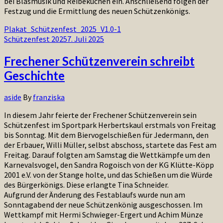
bei Blasmusik und Reibekuchen ein. Anschließend folgen der
Festzug und die Ermittlung des neuen Schützenkönigs.
Plakat_Schützenfest_2025_V1.0-1
Schützenfest 2025
7. Juli 2025
Frechener Schützenverein schreibt
Geschichte
aside
By
franziska
In diesem Jahr feierte der Frechener Schützenverein sein
Schützenfest im Sportpark Herbertskaul erstmals von Freitag
bis Sonntag. Mit dem Biervogelschießen für Jedermann, den
der Erbauer, Willi Müller, selbst abschoss, startete das Fest am
Freitag. Darauf folgten am Samstag die Wettkämpfe um den
Karnevalsvogel, den Sandra Rogoisch von der KG Klütte-Köpp
2001 e.V. von der Stange holte, und das Schießen um die Würde
des Bürgerkönigs. Diese erlangte Tina Schneider.
Aufgrund der Änderung des Festablaufs wurde nun am
Sonntagabend der neue Schützenkönig ausgeschossen. Im
Wettkampf mit Hermi Schwieger-Ergert und Achim Münze