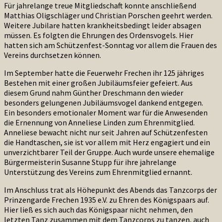
Für jahrelange treue Mitgliedschaft konnte anschließend
Matthias Oligschläger und Christian Porschen geehrt werden.
Weitere Jubilare hatten krankheitsbedingt leider absagen
müssen. Es folgten die Ehrungen des Ordensvogels. Hier
hatten sich am Schützenfest-Sonntag vor allem die Frauen des
Vereins durchsetzen können.
Im September hatte die Feuerwehr Frechen ihr 125 jähriges
Bestehen mit einer großen Jubiläumsfeier gefeiert. Aus
diesem Grund nahm Günther Dreschmann den wieder
besonders gelungenen Jubiläumsvogel dankend entgegen.
Ein besonders emotionaler Moment war für die Anwesenden
die Ernennung von Anneliese Linden zum Ehrenmitglied.
Anneliese bewacht nicht nur seit Jahren auf Schützenfesten
die Handtaschen, sie ist vor allem mit Herz engagiert und ein
unverzichtbarer Teil der Gruppe. Auch wurde unsere ehemalige
Bürgermeisterin Susanne Stupp für ihre jahrelange
Unterstützung des Vereins zum Ehrenmitglied ernannt.
Im Anschluss trat als Höhepunkt des Abends das Tanzcorps der
Prinzengarde Frechen 1935 e.V. zu Ehren des Königspaars auf.
Hier ließ es sich auch das Königspaar nicht nehmen, den
letzten Tanz zusammen mit dem Tanzcorps zu tanzen, auch