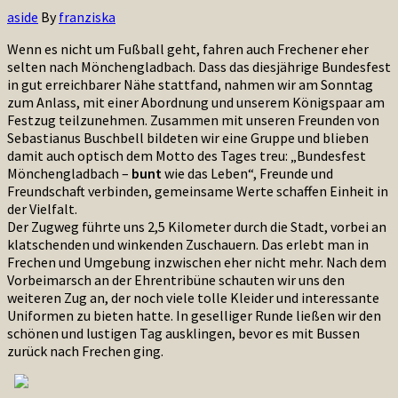
aside
By
franziska
Wenn es nicht um Fußball geht, fahren auch Frechener eher
selten nach Mönchengladbach. Dass das diesjährige Bundesfest
in gut erreichbarer Nähe stattfand, nahmen wir am Sonntag
zum Anlass, mit einer Abordnung und unserem Königspaar am
Festzug teilzunehmen. Zusammen mit unseren Freunden von
Sebastianus Buschbell bildeten wir eine Gruppe und blieben
damit auch optisch dem Motto des Tages treu: „Bundesfest
Mönchengladbach –
bunt
wie das Leben“, Freunde und
Freundschaft verbinden, gemeinsame Werte schaffen Einheit in
der Vielfalt.
Der Zugweg führte uns 2,5 Kilometer durch die Stadt, vorbei an
klatschenden und winkenden Zuschauern. Das erlebt man in
Frechen und Umgebung inzwischen eher nicht mehr. Nach dem
Vorbeimarsch an der Ehrentribüne schauten wir uns den
weiteren Zug an, der noch viele tolle Kleider und interessante
Uniformen zu bieten hatte. In geselliger Runde ließen wir den
schönen und lustigen Tag ausklingen, bevor es mit Bussen
zurück nach Frechen ging.