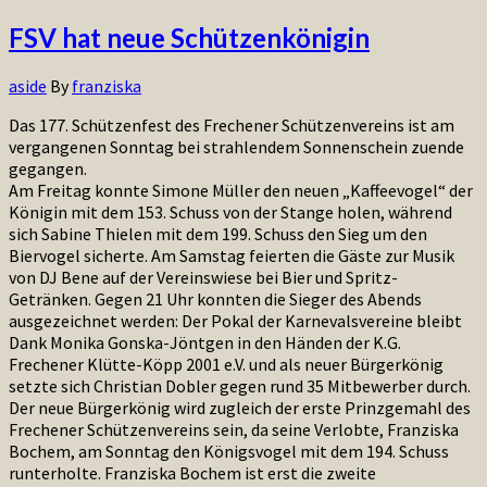
FSV hat neue Schützenkönigin
aside
By
franziska
Das 177. Schützenfest des Frechener Schützenvereins ist am
vergangenen Sonntag bei strahlendem Sonnenschein zuende
gegangen.
Am Freitag konnte Simone Müller den neuen „Kaffeevogel“ der
Königin mit dem 153. Schuss von der Stange holen, während
sich Sabine Thielen mit dem 199. Schuss den Sieg um den
Biervogel sicherte. Am Samstag feierten die Gäste zur Musik
von DJ Bene auf der Vereinswiese bei Bier und Spritz-
Getränken. Gegen 21 Uhr konnten die Sieger des Abends
ausgezeichnet werden: Der Pokal der Karnevalsvereine bleibt
Dank Monika Gonska-Jöntgen in den Händen der K.G.
Frechener Klütte-Köpp 2001 e.V. und als neuer Bürgerkönig
setzte sich Christian Dobler gegen rund 35 Mitbewerber durch.
Der neue Bürgerkönig wird zugleich der erste Prinzgemahl des
Frechener Schützenvereins sein, da seine Verlobte, Franziska
Bochem, am Sonntag den Königsvogel mit dem 194. Schuss
runterholte. Franziska Bochem ist erst die zweite